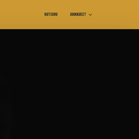
Kotisivu
Joukkueet